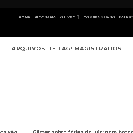
HOME
BIOGRAFIA
O LIVRO
COMPRAR LIVRO
PALES
ARQUIVOS DE TAG:
MAGISTRADOS
zes vão
Gilmar sobre férias de juiz: nem bote