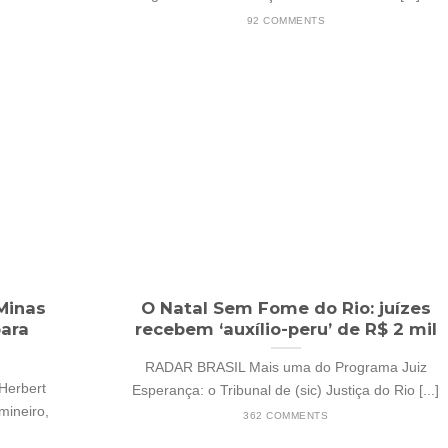
92 COMMENTS
Minas
O Natal Sem Fome do Rio: juízes
para
recebem ‘auxílio-peru’ de R$ 2 mil
RADAR BRASIL Mais uma do Programa Juiz
Herbert
Esperança: o Tribunal de (sic) Justiça do Rio [...]
mineiro,
362 COMMENTS