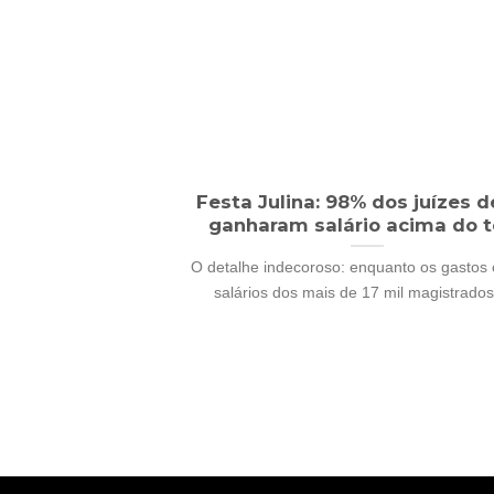
Festa Julina: 98% dos juízes 
ganharam salário acima do t
O detalhe indecoroso: enquanto os gastos
salários dos mais de 17 mil magistrados [