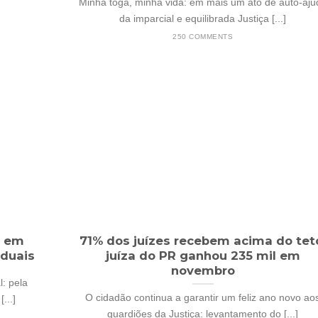
Minha toga, minha vida: em mais um ato de auto-aju
da imparcial e equilibrada Justiça [...]
250 COMMENTS
o em
71% dos juízes recebem acima do tet
aduais
juíza do PR ganhou 235 mil em
novembro
: pela
O cidadão continua a garantir um feliz ano novo ao
...]
guardiões da Justiça: levantamento do [...]