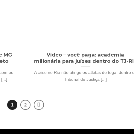
de MG
Vídeo – você paga: academia
eto
milionária para juízes dentro do TJ-R
 com os
A crise no Rio não atinge os atletas de toga: dentro 
...]
Tribunal de Justiça [...]
1
2