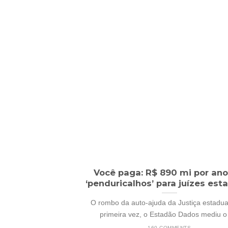
Você paga: R$ 890 mi por an
‘penduricalhos’ para juízes est
O rombo da auto-ajuda da Justiça estadual
primeira vez, o Estadão Dados mediu o [
160 COMMENTS