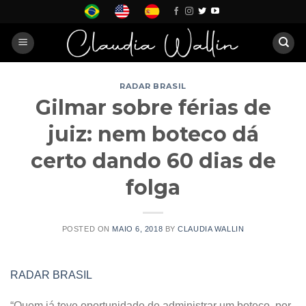
Skip
to
content
RADAR BRASIL
Gilmar sobre férias de
juiz: nem boteco dá
certo dando 60 dias de
folga
POSTED ON
MAIO 6, 2018
BY
CLAUDIA WALLIN
RADAR BRASIL
“Quem já teve oportunidade de administrar um boteco, por