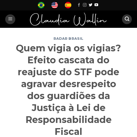
Skip
to
content
RADAR BRASIL
Quem vigia os vigias?
Efeito cascata do
reajuste do STF pode
agravar desrespeito
dos guardiões da
Justiça à Lei de
Responsabilidade
Fiscal