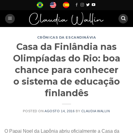
Skip
to
content
CRÔNICAS DA ESCANDINÁVIA
Casa da Finlândia nas
Olimpíadas do Rio: boa
chance para conhecer
o sistema de educação
finlandês
POSTED ON
AGOSTO 14, 2016
BY
CLAUDIA WALLIN
O Papai Noel da Lapônia abriu oficialmente a Casa da