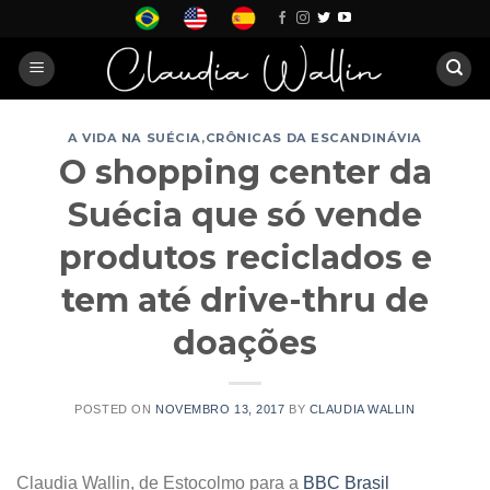
Skip
to
content
A VIDA NA SUÉCIA
,
CRÔNICAS DA ESCANDINÁVIA
O shopping center da
Suécia que só vende
produtos reciclados e
tem até drive-thru de
doações
POSTED ON
NOVEMBRO 13, 2017
BY
CLAUDIA WALLIN
Claudia Wallin, de Estocolmo para a
BBC Brasil