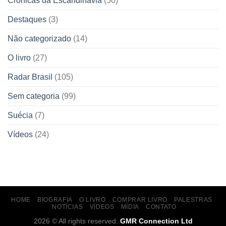
Crônicas da Escandinávia
(50)
Destaques
(3)
Não categorizado
(14)
O livro
(27)
Radar Brasil
(105)
Sem categoria
(99)
Suécia
(7)
Vídeos
(24)
HOME
BIOGRAFIA
O LIVRO
COMPRAR LIVRO
PALESTRAS
NOTÍCIAS
VÍDEOS
MÍDIA
CONTATO
2026 © All rights reserved.
GMR Connection Ltd