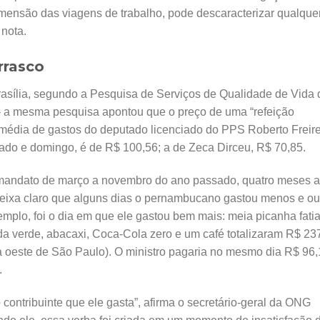
mensão das viagens de trabalho, pode descaracterizar qualque
 nota.
rrasco
rasília, segundo a Pesquisa de Serviços de Qualidade de Vida 
– a mesma pesquisa apontou que o preço de uma “refeição
 média de gastos do deputado licenciado do PPS Roberto Freire
bado e domingo, é de R$ 100,56; a de Zeca Dirceu, R$ 70,85.
 mandato de março a novembro do ano passado, quatro meses a
eixa claro que alguns dias o pernambucano gastou menos e ou
emplo, foi o dia em que ele gastou bem mais: meia picanha fati
lada verde, abacaxi, Coca-Cola zero e um café totalizaram R$ 23
a oeste de São Paulo). O ministro pagaria no mesmo dia R$ 96
.
contribuinte que ele gasta”, afirma o secretário-geral da ONG