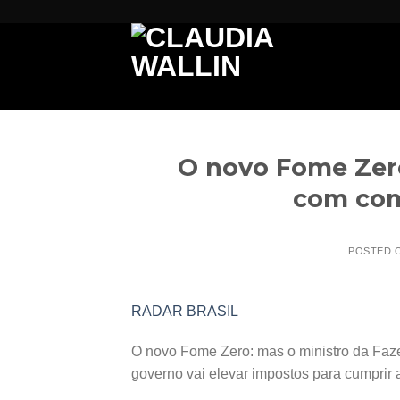
Skip
to
content
O novo Fome Zero
com com
POSTED 
RADAR BRASIL
O novo Fome Zero: mas o ministro da Faze
governo vai elevar impostos para cumprir a