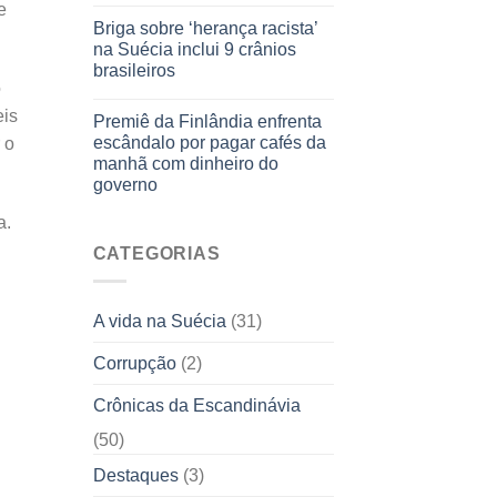
e
Briga sobre ‘herança racista’
na Suécia inclui 9 crânios
brasileiros
o
eis
Premiê da Finlândia enfrenta
escândalo por pagar cafés da
 o
manhã com dinheiro do
governo
a.
CATEGORIAS
A vida na Suécia
(31)
Corrupção
(2)
Crônicas da Escandinávia
(50)
Destaques
(3)