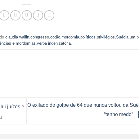
ado
claudia wallin
,
congresso
,
cotão
,
mordomia
,
políticos
,
privilégios
,
Suécia
,
um p
ências e mordomias
,
verba indenizatória
.
O exilado do golpe de 64 que nunca voltou da Sué
ui juízes e
“tenho medo”
a