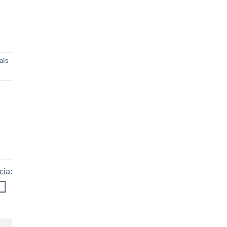
aís
cia: