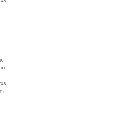
dos
ão
 ou
vos
om