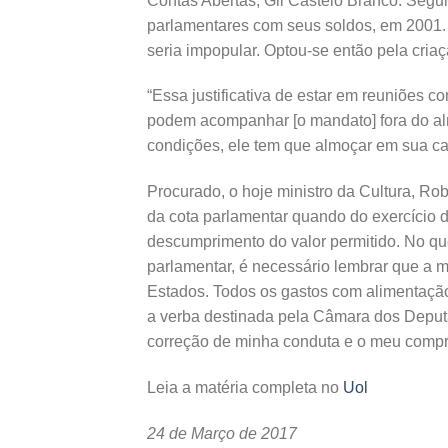
Contas Abertas, Gil Castelo Branco. Segu
parlamentares com seus soldos, em 2001.
seria impopular. Optou-se então pela cria
“Essa justificativa de estar em reuniões c
podem acompanhar [o mandato] fora do almo
condições, ele tem que almoçar em sua ca
Procurado, o hoje ministro da Cultura, Rob
da cota parlamentar quando do exercício
descumprimento do valor permitido. No qu
parlamentar, é necessário lembrar que a 
Estados. Todos os gastos com alimentação
a verba destinada pela Câmara dos Deputa
correção de minha conduta e o meu compro
Leia a matéria completa no
Uol
24 de Março de 2017