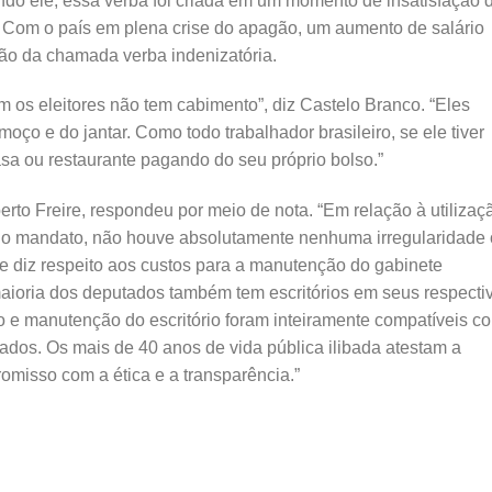
ndo ele, essa verba foi criada em um momento de insatisfação 
 Com o país em plena crise do apagão, um aumento de salário
ção da chamada verba indenizatória.
om os eleitores não tem cabimento”, diz Castelo Branco. “Eles
ço e do jantar. Como todo trabalhador brasileiro, se ele tiver
sa ou restaurante pagando do seu próprio bolso.”
erto Freire, respondeu por meio de nota. “Em relação à utilizaç
 do mandato, não houve absolutamente nenhuma irregularidade
e diz respeito aos custos para a manutenção do gabinete
maioria dos deputados também tem escritórios em seus respecti
 e manutenção do escritório foram inteiramente compatíveis c
dos. Os mais de 40 anos de vida pública ilibada atestam a
misso com a ética e a transparência.”