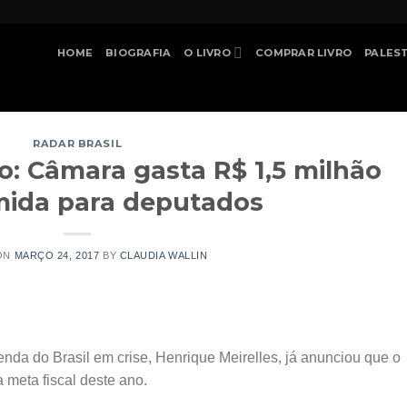
HOME
BIOGRAFIA
O LIVRO
COMPRAR LIVRO
PALES
RADAR BRASIL
: Câmara gasta R$ 1,5 milhão
ida para deputados
ON
MARÇO 24, 2017
BY
CLAUDIA WALLIN
nda do Brasil em crise, Henrique Meirelles, já anunciou que o
 meta fiscal deste ano.