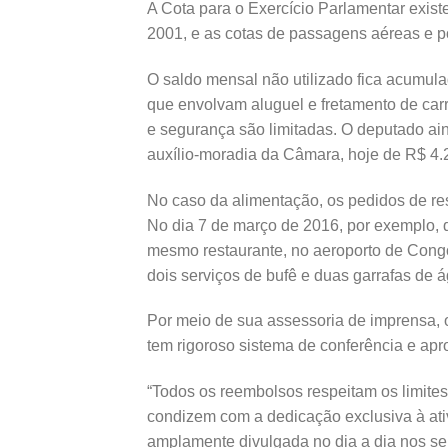
A Cota para o Exercício Parlamentar exist
2001, e as cotas de passagens aéreas e po
O saldo mensal não utilizado fica acumu
que envolvam aluguel e fretamento de car
e segurança são limitadas. O deputado ai
auxílio-moradia da Câmara, hoje de R$ 4.
No caso da alimentação, os pedidos de re
No dia 7 de março de 2016, por exemplo, 
mesmo restaurante, no aeroporto de Cong
dois serviços de bufê e duas garrafas de 
Por meio de sua assessoria de imprensa,
tem rigoroso sistema de conferência e ap
“Todos os reembolsos respeitam os limites
condizem com a dedicação exclusiva à ativ
amplamente divulgada no dia a dia nos seus