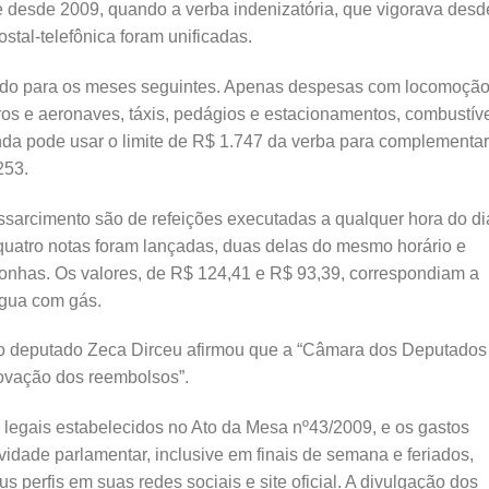
e desde 2009, quando a verba indenizatória, que vigorava desd
stal-telefônica foram unificadas.
lado para os meses seguintes. Apenas despesas com locomoçã
ros e aeronaves, táxis, pedágios e estacionamentos, combustív
nda pode usar o limite de R$ 1.747 da verba para complementar
253.
ssarcimento são de refeições executadas a qualquer hora do di
quatro notas foram lançadas, duas delas do mesmo horário e
onhas. Os valores, de R$ 124,41 e R$ 93,39, correspondiam a
água com gás.
 o deputado Zeca Dirceu afirmou que a “Câmara dos Deputados
rovação dos reembolsos”.
 legais estabelecidos no Ato da Mesa nº43/2009, e os gastos
idade parlamentar, inclusive em finais de semana e feriados,
 perfis em suas redes sociais e site oficial. A divulgação dos