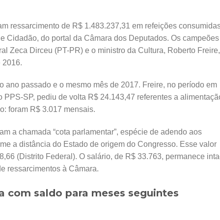
am ressarcimento de R$ 1.483.237,31 em refeições consumida
role Cidadão, do portal da Câmara dos Deputados. Os campeões
l Zeca Dirceu (PT-PR) e o ministro da Cultura, Roberto Freire,
e 2016.
do ano passado e o mesmo mês de 2017. Freire, no período em
 PPS-SP, pediu de volta R$ 24.143,47 referentes a alimentaçã
so: foram R$ 3.017 mensais.
ram a chamada “cota parlamentar”, espécie de adendo aos
me a distância do Estado de origem do Congresso. Esse valor
,66 (Distrito Federal). O salário, de R$ 33.763, permanece inta
de ressarcimentos à Câmara.
a com saldo para meses seguintes