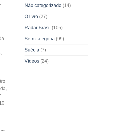
Não categorizado
(14)
r
O livro
(27)
Radar Brasil
(105)
da
Sem categoria
(99)
Suécia
(7)
,
Vídeos
(24)
tro
ada,
7
,10