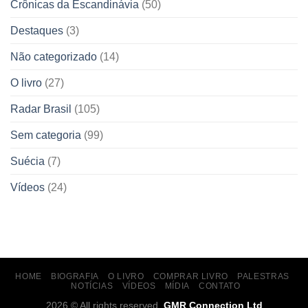
Crônicas da Escandinávia
(50)
Destaques
(3)
Não categorizado
(14)
O livro
(27)
Radar Brasil
(105)
Sem categoria
(99)
Suécia
(7)
Vídeos
(24)
HOME
BIOGRAFIA
O LIVRO
COMPRAR LIVRO
PALESTRAS
NOTÍCIAS
VÍDEOS
MÍDIA
CONTATO
2026 © All rights reserved.
GMR Connection Ltd