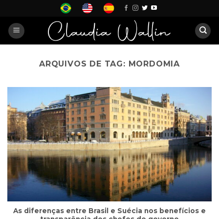
Skip
to
content
ARQUIVOS DE TAG:
MORDOMIA
As diferenças entre Brasil e Suécia nos benefícios e
transparência dos chefes de governo