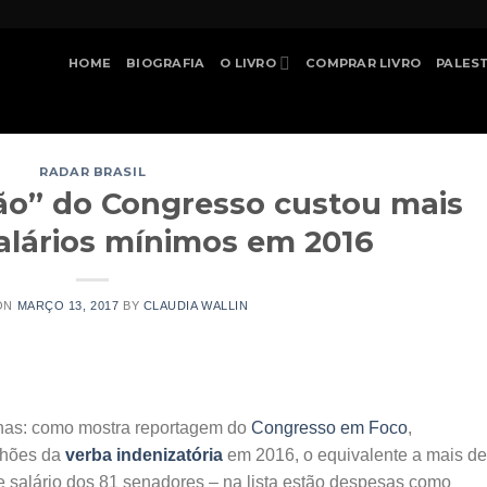
HOME
BIOGRAFIA
O LIVRO
COMPRAR LIVRO
PALES
RADAR BRASIL
ão” do Congresso custou mais
salários mínimos em 2016
ON
MARÇO 13, 2017
BY
CLAUDIA WALLIN
lhas: como mostra reportagem do
Congresso em Foco
,
lhões da
verba indenizatória
em 2016, o equivalente a mais de
e salário dos 81 senadores – na lista estão despesas como