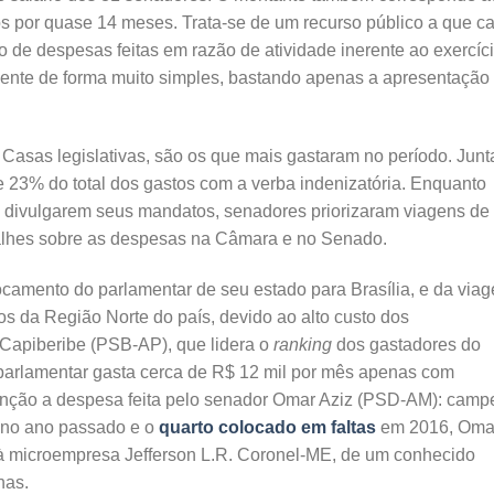
s por quase 14 meses. Trata-se de um recurso público a que c
o de despesas feitas em razão de atividade inerente ao exercíc
ente de forma muito simples, bastando apenas a apresentação
Casas legislativas, são os que mais gastaram no período. Junt
 23% do total dos gastos com a verba indenizatória. Enquanto
 divulgarem seus mandatos, senadores priorizaram viagens de
etalhes sobre as despesas na Câmara e no Senado.
camento do parlamentar de seu estado para Brasília, e da via
dos da Região Norte do país, devido ao alto custo dos
 Capiberibe (PSB-AP), que lidera o
ranking
dos gastadores do
parlamentar gasta cerca de R$ 12 mil por mês apenas com
ção a despesa feita pelo senador Omar Aziz (PSD-AM): camp
 no ano passado e o
quarto colocado em faltas
em 2016, Oma
à microempresa Jefferson L.R. Coronel-ME, de um conhecido
nas.