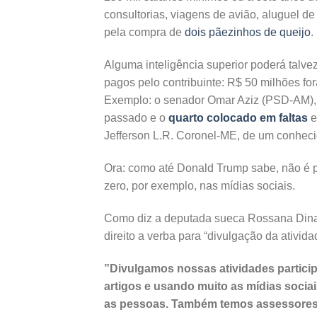
consultorias, viagens de avião, aluguel d
pela compra de
dois pãezinhos de queijo
.
Alguma inteligência superior poderá talve
pagos pelo contribuinte: R$ 50 milhões fo
Exemplo: o senador Omar Aziz (PSD-AM)
passado e o
quarto colocado em faltas
e
Jefferson L.R. Coronel-ME, de um conhecid
Ora: como até Donald Trump sabe, não é pr
zero, por exemplo, nas mídias sociais.
Como diz a deputada sueca Rossana Dina
direito a verba para “divulgação da ativida
”Divulgamos nossas atividades particip
artigos e usando muito as mídias socia
as pessoas. Também temos assessores d