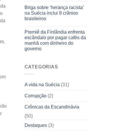
ada
Briga sobre ‘herança racista’
na Suécia inclui 9 crânios
io
brasileiros
 da
Premiê da Finlândia enfrenta
escândalo por pagar cafés da
as,
manhã com dinheiro do
governo
CATEGORIAS
gem
A vida na Suécia
(31)
Corrupção
(2)
eão
Crônicas da Escandinávia
r
(50)
Destaques
(3)