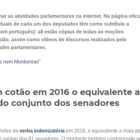
 as atividades parlamentares na internet. Na página ofici
iduais de cada um dos deputados têm como subtítulo a
”, em português): ali estão cópias de todas as moções
tão, assim como vídeos de discursos realizados pelo
dades parlamentares.
as nem Mordomias”
 cotão em 2016 o equivalente a
 do conjunto dos senadores
ilhões da
verba indenizatória
em 2016, o equivalente a mais d
de salário dos 81 senadores. O montante também corresponde a