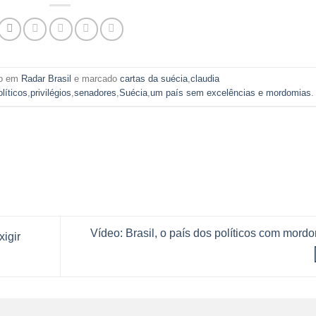
do em
Radar Brasil
e marcado
cartas da suécia
,
claudia
olíticos
,
privilégios
,
senadores
,
Suécia
,
um país sem excelências e mordomias
.
Vídeo: Brasil, o país dos políticos com mord
xigir