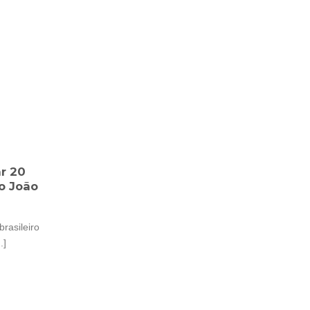
ar 20
o João
brasileiro
.]