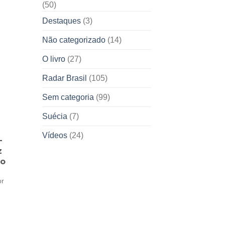
(50)
Destaques
(3)
Não categorizado
(14)
O livro
(27)
Radar Brasil
(105)
Sem categoria
(99)
Suécia
(7)
Vídeos
(24)
-
z
co
or