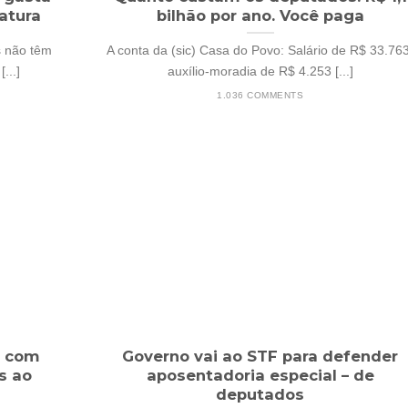
atura
bilhão por ano. Você paga
s não têm
A conta da (sic) Casa do Povo: Salário de R$ 33.763
...]
auxílio-moradia de R$ 4.253 [...]
1.036 COMMENTS
o com
Governo vai ao STF para defender
s ao
aposentadoria especial – de
deputados