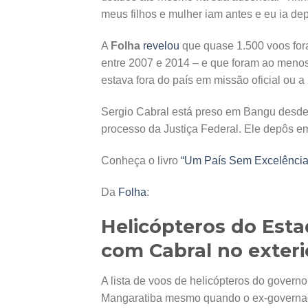
meus filhos e mulher iam antes e eu ia dep
A
Folha
revelou
que quase 1.500 voos for
entre 2007 e 2014 – e que foram ao menos
estava fora do país em missão oficial ou a 
Sergio Cabral está preso em Bangu desde
processo da Justiça Federal. Ele depôs em
Conheça o livro
“Um País Sem Excelência
Da
Folha
:
Helicópteros do Est
com Cabral no exteri
A lista de voos de helicópteros do gover
Mangaratiba mesmo quando o ex-governado