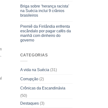
Briga sobre ‘herança racista’
na Suécia inclui 9 crânios
brasileiros
Premiê da Finlândia enfrenta
escândalo por pagar cafés da
manhã com dinheiro do
governo
m
CATEGORIAS
,
A vida na Suécia
(31)
al
Corrupção
(2)
Crônicas da Escandinávia
(50)
Destaques
(3)