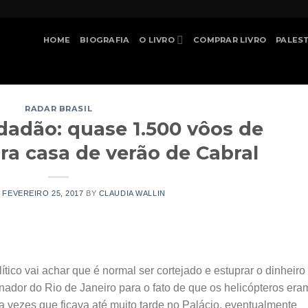
HOME
BIOGRAFIA
O LIVRO
COMPRAR LIVRO
PALES
RADAR BRASIL
dadão: quase 1.500 vôos de
ra casa de verão de Cabral
N
FEVEREIRO 25, 2017
BY
CLAUDIA WALLIN
tico vai achar que é normal ser cortejado e estuprar o dinheiro
nador do Rio de Janeiro para o fato de que os helicópteros era
 vezes que ficava até muito tarde no Palácio, eventualmente