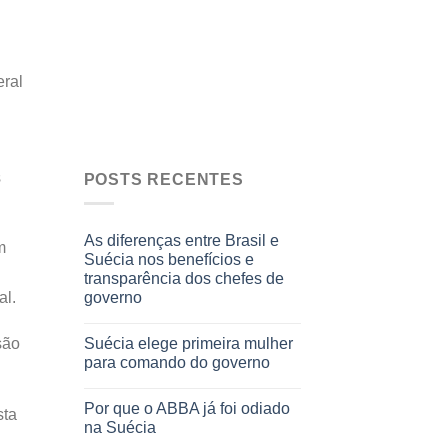
eral
s
POSTS RECENTES
As diferenças entre Brasil e
m
Suécia nos benefícios e
transparência dos chefes de
governo
al.
Suécia elege primeira mulher
são
para comando do governo
Por que o ABBA já foi odiado
sta
na Suécia