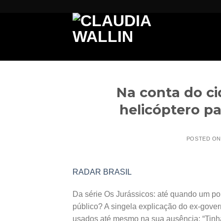
Skip
to
content
Na conta do ci
helicóptero pa
POSTED O
RADAR BRASIL
Da série Os Jurássicos: até quando um polí
público? A singela explicação do ex-gover
usados até mesmo na sua ausência: “Tinha