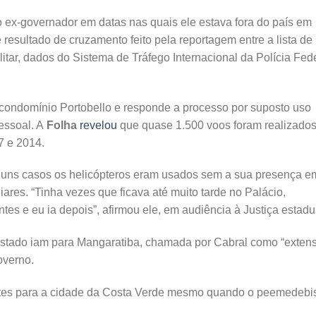
 ex-governador em datas nas quais ele estava fora do país em
é resultado de cruzamento feito pela reportagem entre a lista de
itar, dados do Sistema de Tráfego Internacional da Polícia Fed
condomínio Portobello e responde a processo por suposto uso
essoal. A
Folha
revelou
que quase 1.500 voos foram realizado
7 e 2014.
uns casos os helicópteros eram usados sem a sua presença e
ares. “Tinha vezes que ficava até muito tarde no Palácio,
es e eu ia depois”, afirmou ele, em audiência à Justiça estadu
Estado iam para Mangaratiba, chamada por Cabral como “exten
overno.
ntes para a cidade da Costa Verde mesmo quando o peemedebi