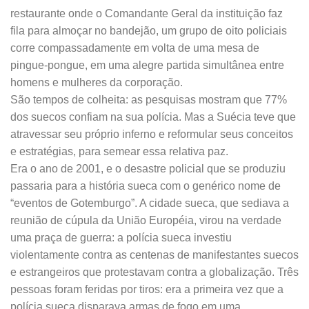
restaurante onde o Comandante Geral da instituição faz
fila para almoçar no bandejão, um grupo de oito policiais
corre compassadamente em volta de uma mesa de
pingue-pongue, em uma alegre partida simultânea entre
homens e mulheres da corporação.
São tempos de colheita: as pesquisas mostram que 77%
dos suecos confiam na sua polícia. Mas a Suécia teve que
atravessar seu próprio inferno e reformular seus conceitos
e estratégias, para semear essa relativa paz.
Era o ano de 2001, e o desastre policial que se produziu
passaria para a história sueca com o genérico nome de
“eventos de Gotemburgo”. A cidade sueca, que sediava a
reunião de cúpula da União Européia, virou na verdade
uma praça de guerra: a polícia sueca investiu
violentamente contra as centenas de manifestantes suecos
e estrangeiros que protestavam contra a globalização. Três
pessoas foram feridas por tiros: era a primeira vez que a
polícia sueca disparava armas de fogo em uma