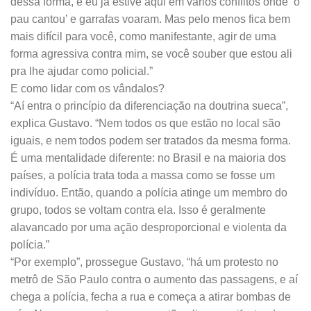
dessa forma, e eu já estive aqui em vários conflitos onde ‘o
pau cantou’ e garrafas voaram. Mas pelo menos fica bem
mais difícil para você, como manifestante, agir de uma
forma agressiva contra mim, se você souber que estou ali
pra lhe ajudar como policial.”
E como lidar com os vândalos?
“Aí entra o princípio da diferenciação na doutrina sueca”,
explica Gustavo. “Nem todos os que estão no local são
iguais, e nem todos podem ser tratados da mesma forma.
É uma mentalidade diferente: no Brasil e na maioria dos
países, a polícia trata toda a massa como se fosse um
indivíduo. Então, quando a polícia atinge um membro do
grupo, todos se voltam contra ela. Isso é geralmente
alavancado por uma ação desproporcional e violenta da
polícia.”
“Por exemplo”, prossegue Gustavo, “há um protesto no
metrô de São Paulo contra o aumento das passagens, e aí
chega a polícia, fecha a rua e começa a atirar bombas de