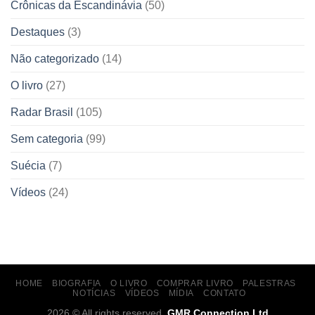
Crônicas da Escandinávia
(50)
Destaques
(3)
Não categorizado
(14)
O livro
(27)
Radar Brasil
(105)
Sem categoria
(99)
Suécia
(7)
Vídeos
(24)
HOME
BIOGRAFIA
O LIVRO
COMPRAR LIVRO
PALESTRAS
NOTÍCIAS
VÍDEOS
MÍDIA
CONTATO
2026 © All rights reserved.
GMR Connection Ltd