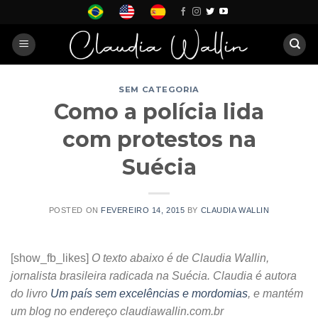
Skip
to
content
SEM CATEGORIA
Como a polícia lida
com protestos na
Suécia
POSTED ON
FEVEREIRO 14, 2015
BY
CLAUDIA WALLIN
[show_fb_likes]
O texto abaixo é de Claudia Wallin,
jornalista brasileira radicada na Suécia. Claudia é autora
do livro
Um país sem excelências e mordomias
, e mantém
um blog no endereço claudiawallin.com.br