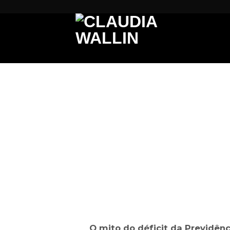
Skip
to
content
O mito do déficit da Previdênc