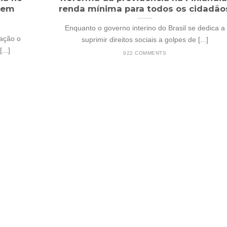
a em
renda mínima para todos os cidadão
Enquanto o governo interino do Brasil se dedica a
ação o
suprimir direitos sociais a golpes de [...]
...]
922 COMMENTS