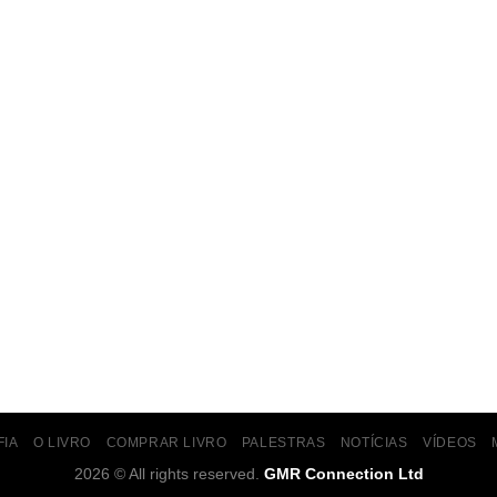
FIA
O LIVRO
COMPRAR LIVRO
PALESTRAS
NOTÍCIAS
VÍDEOS
2026 © All rights reserved.
GMR Connection Ltd