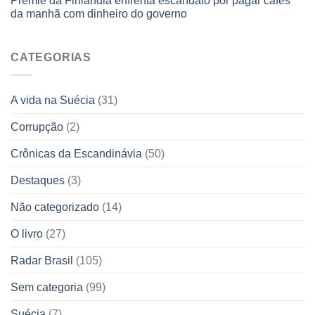
Premiê da Finlândia enfrenta escândalo por pagar cafés
da manhã com dinheiro do governo
CATEGORIAS
A vida na Suécia
(31)
Corrupção
(2)
Crônicas da Escandinávia
(50)
Destaques
(3)
Não categorizado
(14)
O livro
(27)
Radar Brasil
(105)
Sem categoria
(99)
Suécia
(7)