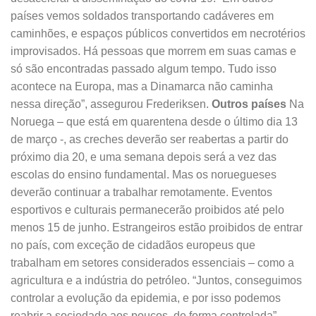
países vemos soldados transportando cadáveres em
caminhões, e espaços públicos convertidos em necrotérios
improvisados. Há pessoas que morrem em suas camas e
só são encontradas passado algum tempo. Tudo isso
acontece na Europa, mas a Dinamarca não caminha
nessa direção”, assegurou Frederiksen.
Outros países
Na
Noruega – que está em quarentena desde o último dia 13
de março -, as creches deverão ser reabertas a partir do
próximo dia 20, e uma semana depois será a vez das
escolas do ensino fundamental. Mas os noruegueses
deverão continuar a trabalhar remotamente. Eventos
esportivos e culturais permanecerão proibidos até pelo
menos 15 de junho. Estrangeiros estão proibidos de entrar
no país, com exceção de cidadãos europeus que
trabalham em setores considerados essenciais – como a
agricultura e a indústria do petróleo. “Juntos, conseguimos
controlar a evolução da epidemia, e por isso podemos
reabrir a sociedade aos poucos, de forma controlada”,