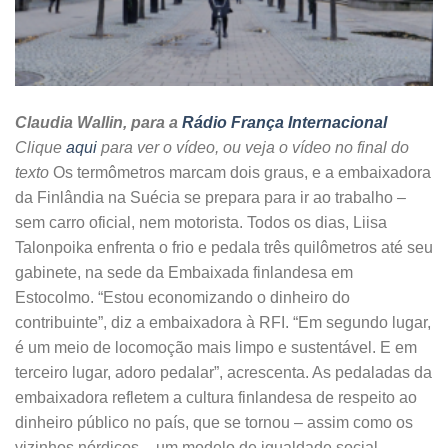
Claudia Wallin, para a
Rádio França Internacional
Clique
aqui
para ver o vídeo, ou veja o vídeo no final do
texto
Os termômetros marcam dois graus, e a embaixadora
da Finlândia na Suécia se prepara para ir ao trabalho –
sem carro oficial, nem motorista. Todos os dias, Liisa
Talonpoika enfrenta o frio e pedala três quilômetros até seu
gabinete, na sede da Embaixada finlandesa em
Estocolmo. “Estou economizando o dinheiro do
contribuinte”, diz a embaixadora à RFI. “Em segundo lugar,
é um meio de locomoção mais limpo e sustentável. E em
terceiro lugar, adoro pedalar”, acrescenta. As pedaladas da
embaixadora refletem a cultura finlandesa de respeito ao
dinheiro público no país, que se tornou – assim como os
vizinhos nórdicos – um modelo de igualdade social.