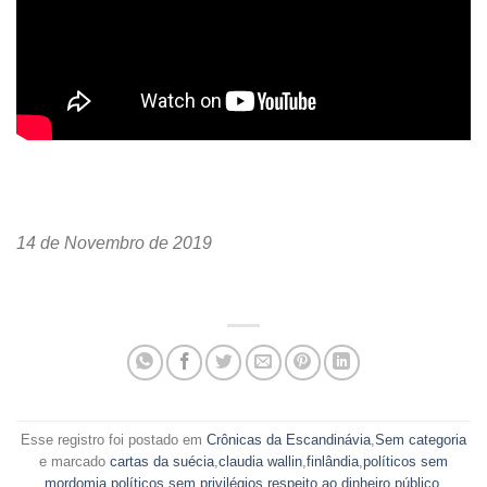
14 de Novembro de 2019
Esse registro foi postado em
Crônicas da Escandinávia
,
Sem categoria
e marcado
cartas da suécia
,
claudia wallin
,
finlândia
,
políticos sem
mordomia
,
políticos sem privilégios
,
respeito ao dinheiro público
.