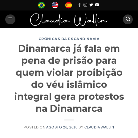
Skip
to
content
CRÔNICAS DA ESCANDINÁVIA
Dinamarca já fala em
pena de prisão para
quem violar proibição
do véu islâmico
integral gera protestos
na Dinamarca
POSTED ON
AGOSTO 26, 2018
BY
CLAUDIA WALLIN