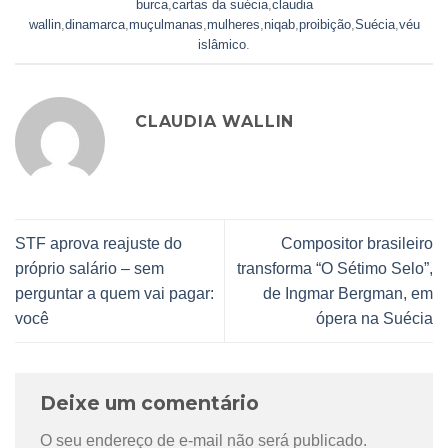
burca
,
cartas da suécia
,
claudia
wallin
,
dinamarca
,
muçulmanas
,
mulheres
,
niqab
,
proibição
,
Suécia
,
véu
islâmico
.
CLAUDIA WALLIN
STF aprova reajuste do
Compositor brasileiro
próprio salário – sem
transforma “O Sétimo Selo”,
perguntar a quem vai pagar:
de Ingmar Bergman, em
você
ópera na Suécia
Deixe um comentário
O seu endereço de e-mail não será publicado.