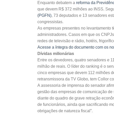
Enquanto debatem a
reforma da Previdên
que devem R$ 372 milhões ao INSS. Seg
(PGFN)
, 73 deputados e 13 senadores es
congressistas.
As empresas presentes no levantamento t
administradores. Casos em que os CNPJs 
redes de televisão e rádio, hotéis, frigoríf
Acesse a íntegra do documento com os no
Dívidas milionárias
Entre os devedores, quatro senadores e 
milhão de reais. O líder do ranking é o s
cinco empresas que devem 112 milhões de 
retransmissora da TV Globo, tem Collor c
A assessoria de imprensa do senador afirm
gestão das empresas de comunicação de s
diante do quadro de grave retração econôm
de funcionários, ainda que sacrificando
obrigações de natureza fiscal”.