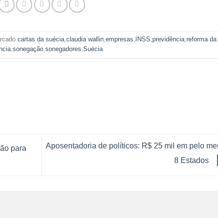
rcado
cartas da suécia
,
claudia wallin
,
empresas
,
INSS
,
previdência
,
reforma da
ncia
,
sonegação
,
sonegadores
,
Suécia
.
Aposentadoria de políticos: R$ 25 mil em pelo m
são para
8 Estados