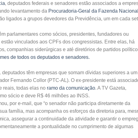
cia
, deputados federais e senadores estão associados a empre
undo levantamento da
Procuradoria-Geral da Fazenda Naciona
tão ligados a grupos devedores da Previdência, um em cada se
êm parlamentares como sócios, presidentes, fundadores ou
estão vinculados aos CPFs dos congressistas. Entre elas, há
icos, companhias siderúrgicas e até diretórios de partidos político
mes de todos os deputados e senadores.
11 deputados têm empresas que somam dívidas superiores a um
enador Fernando Collor (PTC-AL). O ex-presidente está associad
reais, todas elas no
ramo da comunicação
. A TV Gazeta,
omo sócio e deve R$ 46 milhões ao INSS.
ou, por e-mail, que “o senador não participa diretamente da
ua família, mas acompanha os esforços da diretoria para, me
ica, assegurar a continuidade da atividade e garantir o empre
 momentaneamente a pontualidade no cumprimento de algumas