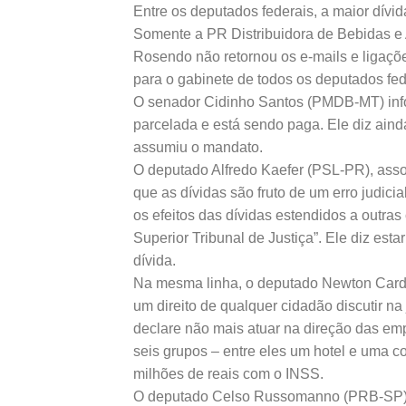
Entre os deputados federais, a maior dív
Somente a PR Distribuidora de Bebidas e A
Rosendo não retornou os e-mails e ligaçõ
para o gabinete de todos os deputados fed
O senador Cidinho Santos (PMDB-MT) infor
parcelada e está sendo paga. Ele diz ain
assumiu o mandato.
O deputado Alfredo Kaefer (PSL-PR), ass
que as dívidas são fruto de um erro judic
os efeitos das dívidas estendidos a outras
Superior Tribunal de Justiça”. Ele diz est
dívida.
Na mesma linha, o deputado Newton Cardo
um direito de qualquer cidadão discutir n
declare não mais atuar na direção das em
seis grupos – entre eles um hotel e uma 
milhões de reais com o INSS.
O deputado Celso Russomanno (PRB-SP) inf