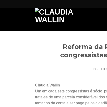
Skip
to
content
Reforma da 
congressista
POSTED
Claudia Wallin
Um em cada sete congressistas é sócio, p
trata-se de uma parcela considerável dos
tamanho da conta a ser paga pelos cidadã