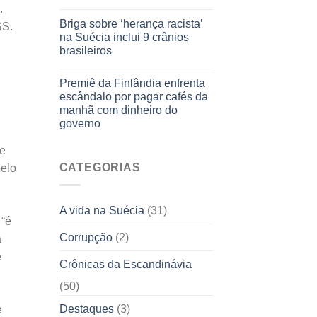
.
Briga sobre ‘herança racista’
SS.
na Suécia inclui 9 crânios
brasileiros
Premiê da Finlândia enfrenta
escândalo por pagar cafés da
manhã com dinheiro do
governo
ve
CATEGORIAS
pelo
A vida na Suécia
(31)
 “é
Corrupção
(2)
a
e
Crônicas da Escandinávia
(50)
Destaques
(3)
e