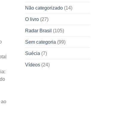
Não categorizado
(14)
O livro
(27)
Radar Brasil
(105)
o
Sem categoria
(99)
Suécia
(7)
tal
Vídeos
(24)
ia:
ndo
 ao