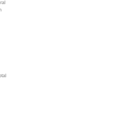
ral
m
tal