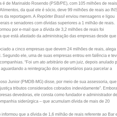
ida é de Marinaldo Rosendo (PSB/PE), com 105 milhões de reais
limentos, da qual ele é sócio, deve 99 milhões de reais ao IN
es da reportagem. A
Repórter Brasil
enviou mensagens e ligou
erais e senadores com dívidas superiores a 1 milhão de reais.
mou por e-mail que a dívida de 3,2 milhões de reais foi
da que está afastado da administração das empresas desde que
ociado a cinco empresas que devem 24 milhões de reais, alega
ial. Segundo ele, uma de suas empresas entrou em falência e te
 companhias. “Foi um ato arbitrário de um juiz, depois anulado 
ar aguardando a reintegração dos proprietários para parcelar a
so Junior (PMDB-MG) disse, por meio de sua assessoria, que
a justiça tributos considerados cobrados indevidamente”. Embor
presas devedoras, ele consta como fundador e administrador d
companhia siderúrgica – que acumulam dívida de mais de 20
ormou que a dívida de 1,6 milhão de reais referente ao Bar 