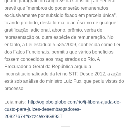
quarto parágrafo do Artigo 39 da Constituição Federal
prevê que “membros do poder serão remunerados
exclusivamente por subsídio fixado em parcela única”,
ficando proibido, desta forma, o acréscimo de qualquer
gratificação, adicional, abono, prêmio, verba de
representação ou outra espécie de remuneração. No
entanto, a Lei estadual 5.535/2009, conhecida como Lei
dos Fatos Funcionais, permitiu que vários benefícios
fossem concedidos aos magistrados do Rio. A
Procuradoria-Geral da República arguiu a
inconstitucionalidade da lei no STF. Desde 2012, a ação
está sob análise do ministro Luiz Fux, que pediu vistas do
processo.
Leia mais:
http://oglobo.globo.com/rio/tj-libera-ajuda-de-
custo-para-juizes-desembargadores-
20827674#ixzz4Wx9G893T