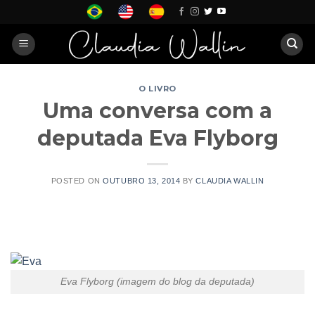
Skip
to
content
O LIVRO
Uma conversa com a
deputada Eva Flyborg
POSTED ON
OUTUBRO 13, 2014
BY
CLAUDIA WALLIN
Eva Flyborg (imagem do blog da deputada)