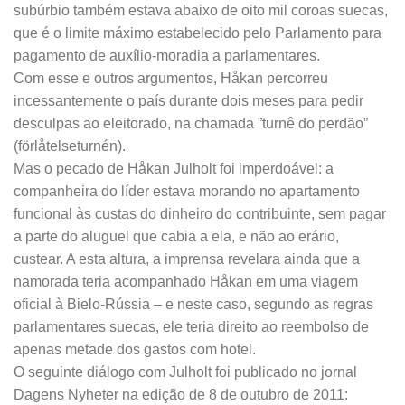
subúrbio também estava abaixo de oito mil coroas suecas,
que é o limite máximo estabelecido pelo Parlamento para
pagamento de auxílio-moradia a parlamentares.
Com esse e outros argumentos, Håkan percorreu
incessantemente o país durante dois meses para pedir
desculpas ao eleitorado, na chamada ”turnê do perdão”
(förlåtelseturnén).
Mas o pecado de Håkan Julholt foi imperdoável: a
companheira do líder estava morando no apartamento
funcional às custas do dinheiro do contribuinte, sem pagar
a parte do aluguel que cabia a ela, e não ao erário,
custear. A esta altura, a imprensa revelara ainda que a
namorada teria acompanhado Håkan em uma viagem
oficial à Bielo-Rússia – e neste caso, segundo as regras
parlamentares suecas, ele teria direito ao reembolso de
apenas metade dos gastos com hotel.
O seguinte diálogo com Julholt foi publicado no jornal
Dagens Nyheter na edição de 8 de outubro de 2011: