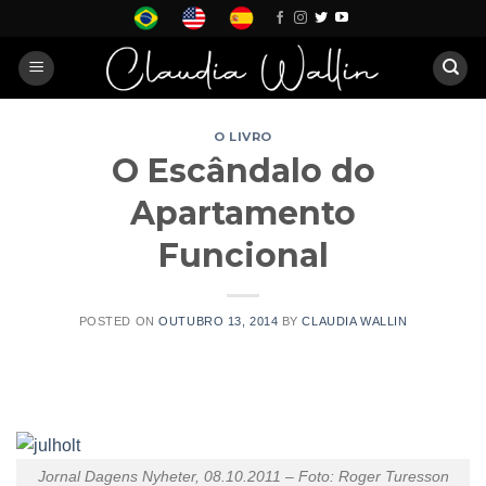
Skip
to
content
O LIVRO
O Escândalo do
Apartamento
Funcional
POSTED ON
OUTUBRO 13, 2014
BY
CLAUDIA WALLIN
Jornal Dagens Nyheter, 08.10.2011 – Foto: Roger Turesson