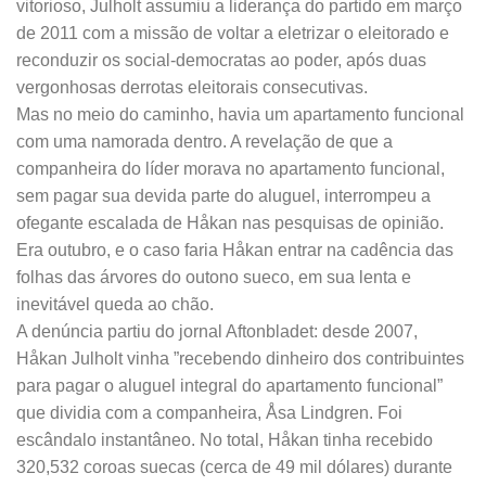
vitorioso, Julholt assumiu a liderança do partido em março
de 2011 com a missão de voltar a eletrizar o eleitorado e
reconduzir os social-democratas ao poder, após duas
vergonhosas derrotas eleitorais consecutivas.
Mas no meio do caminho, havia um apartamento funcional
com uma namorada dentro. A revelação de que a
companheira do líder morava no apartamento funcional,
sem pagar sua devida parte do aluguel, interrompeu a
ofegante escalada de Håkan nas pesquisas de opinião.
Era outubro, e o caso faria Håkan entrar na cadência das
folhas das árvores do outono sueco, em sua lenta e
inevitável queda ao chão.
A denúncia partiu do jornal Aftonbladet: desde 2007,
Håkan Julholt vinha ”recebendo dinheiro dos contribuintes
para pagar o aluguel integral do apartamento funcional”
que dividia com a companheira, Åsa Lindgren. Foi
escândalo instantâneo. No total, Håkan tinha recebido
320,532 coroas suecas (cerca de 49 mil dólares) durante