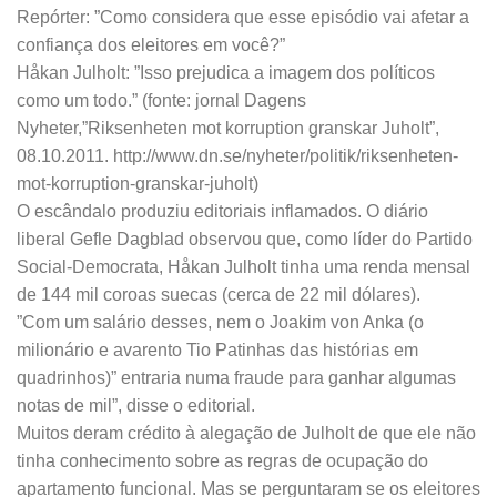
Repórter: ”Como considera que esse episódio vai afetar a
confiança dos eleitores em você?”
Håkan Julholt: ”Isso prejudica a imagem dos políticos
como um todo.” (fonte: jornal Dagens
Nyheter,”Riksenheten mot korruption granskar Juholt”,
08.10.2011. http://www.dn.se/nyheter/politik/riksenheten-
mot-korruption-granskar-juholt)
O escândalo produziu editoriais inflamados. O diário
liberal Gefle Dagblad observou que, como líder do Partido
Social-Democrata, Håkan Julholt tinha uma renda mensal
de 144 mil coroas suecas (cerca de 22 mil dólares).
”Com um salário desses, nem o Joakim von Anka (o
milionário e avarento Tio Patinhas das histórias em
quadrinhos)” entraria numa fraude para ganhar algumas
notas de mil”, disse o editorial.
Muitos deram crédito à alegação de Julholt de que ele não
tinha conhecimento sobre as regras de ocupação do
apartamento funcional. Mas se perguntaram se os eleitores