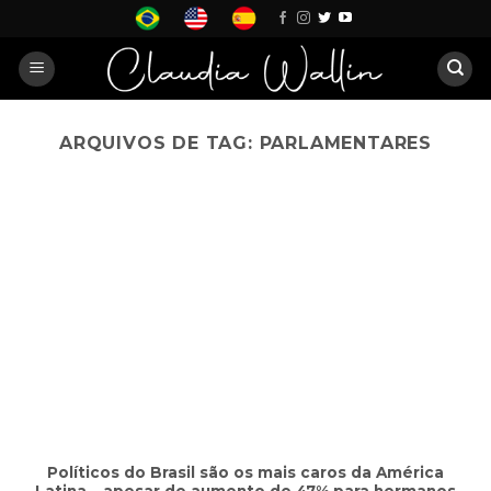
Skip
to
content
ARQUIVOS DE TAG:
PARLAMENTARES
Políticos do Brasil são os mais caros da América
Latina – apesar de aumento de 47% para hermanos