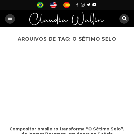
Skip
to
content
ARQUIVOS DE TAG:
O SÉTIMO SELO
Compositor brasileiro transforma “O Sétimo Selo”,
de Ingmar Bergman, em ópera na Suécia