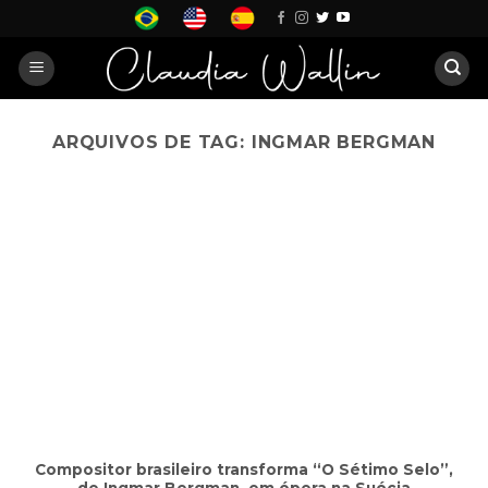
Skip
to
content
ARQUIVOS DE TAG:
INGMAR BERGMAN
Compositor brasileiro transforma “O Sétimo Selo”,
de Ingmar Bergman, em ópera na Suécia