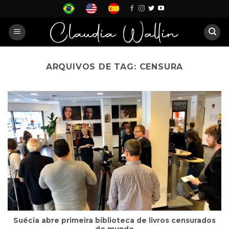
Skip
to
content
ARQUIVOS DE TAG:
CENSURA
Suécia abre primeira biblioteca de livros censurados
do mundo