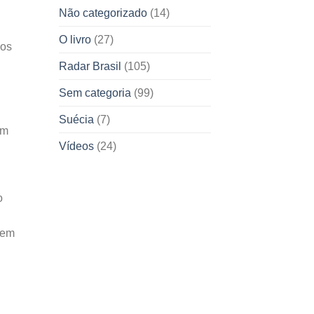
Não categorizado
(14)
O livro
(27)
xos
Radar Brasil
(105)
Sem categoria
(99)
Suécia
(7)
em
Vídeos
(24)
o
tem