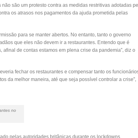
s não são um protesto contra as medidas restritivas adotadas pe
ontra os atrasos nos pagamentos da ajuda prometida pelas
missão para se manter abertos. No entanto, tanto o governo
adãos que eles não devem ir a restaurantes. Entendo que é
s, afinal de contas estamos em plena crise da pandemia”, diz o
veria fechar os restaurantes e compensar tanto os funcionário
os da melhor maneira, até que seja possível controlar a crise”,
rantes no
do pelas autoridades britânicas durante os lockdowns