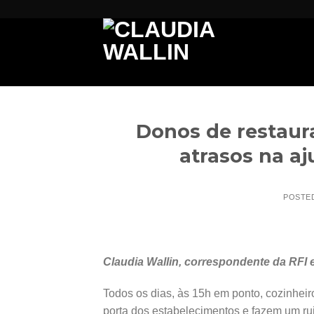
Skip
to
content
Donos de restaur
atrasos na a
POSTE
Claudia Wallin, correspondente da RFI
Todos os dias, às 15h em ponto, cozinhei
porta dos estabelecimentos e fazem um ru