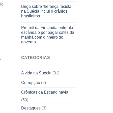
lo
Briga sobre ‘herança racista’
na Suécia inclui 9 crânios
brasileiros
Premiê da Finlândia enfrenta
escândalo por pagar cafés da
manhã com dinheiro do
governo
CATEGORIAS
s
A vida na Suécia
(31)
Corrupção
(2)
Crônicas da Escandinávia
(50)
Destaques
(3)