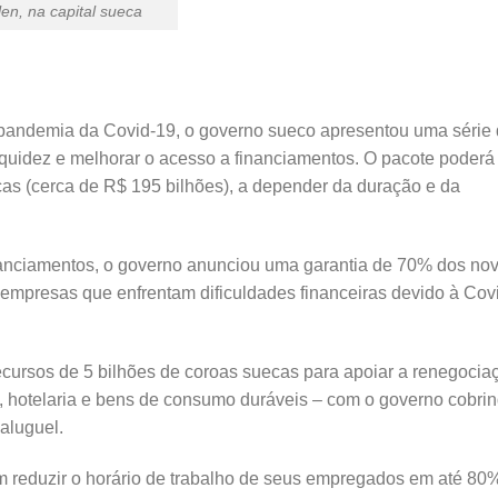
en, na capital sueca
a pandemia da Covid-19, o governo sueco apresentou uma série
 liquidez e melhorar o acesso a financiamentos. O pacote poderá
cas (cerca de R$ 195 bilhões), a depender da duração e da
inanciamentos, o governo anunciou uma garantia de 70% dos no
mpresas que enfrentam dificuldades financeiras devido à Cov
ecursos de 5 bilhões de coroas suecas para apoiar a renegocia
, hotelaria e bens de consumo duráveis – com o governo cobri
aluguel.
 reduzir o horário de trabalho de seus empregados em até 80%