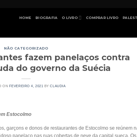
HOME
BIOGRAFIA
O LIVRO
COMPRAR LIVRO
PALES
NÃO CATEGORIZADO
antes fazem panelaços contra
juda do governo da Suécia
D ON
FEVEREIRO 4, 2021
BY
CLAUDIA
 em Estocolmo
ros, garçons e donos de restaurantes de Estocolmo se reúnem n
idoso panelaço nas ruas cobertas de neve da capital sueca. Os