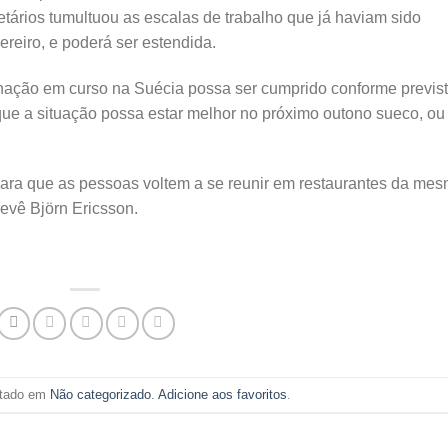
etários tumultuou as escalas de trabalho que já haviam sido
ereiro, e poderá ser estendida.
ção em curso na Suécia possa ser cumprido conforme previst
que a situação possa estar melhor no próximo outono sueco, ou
ara que as pessoas voltem a se reunir em restaurantes da me
evê Björn Ericsson.
ostado em
Não categorizado
.
Adicione aos favoritos
.