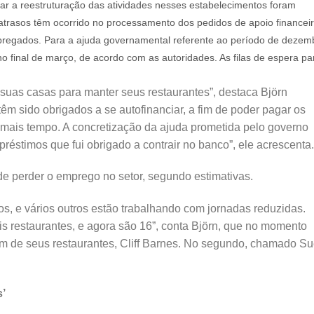
iar a reestruturação das atividades nesses estabelecimentos foram
atrasos têm ocorrido no processamento dos pedidos de apoio financei
pregados. Para a ajuda governamental referente ao período de dezem
 no final de março, de acordo com as autoridades. As filas de espera pa
suas casas para manter seus restaurantes”, destaca Björn
 têm sido obrigados a se autofinanciar, a fim de poder pagar os
r mais tempo. A concretização da ajuda prometida pelo governo
préstimos que fui obrigado a contrair no banco”, ele acrescenta.
de perder o emprego no setor, segundo estimativas.
rios, e vários outros estão trabalhando com jornadas reduzidas.
 restaurantes, e agora são 16”, conta Björn, que no momento
m de seus restaurantes, Cliff Barnes. No segundo, chamado S
s’