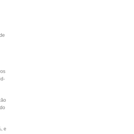
 de
vos
id-
ção
ndo
, e