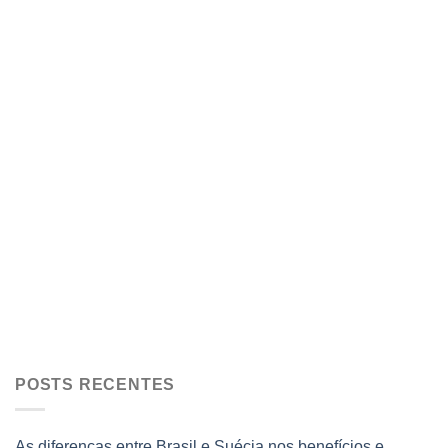
POSTS RECENTES
As diferenças entre Brasil e Suécia nos benefícios e