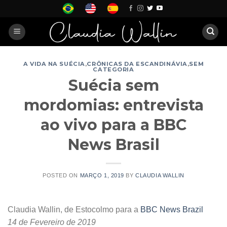
Skip
to
content
A VIDA NA SUÉCIA
,
CRÔNICAS DA ESCANDINÁVIA
,
SEM
CATEGORIA
Suécia sem
mordomias: entrevista
ao vivo para a BBC
News Brasil
POSTED ON
MARÇO 1, 2019
BY
CLAUDIA WALLIN
Claudia Wallin, de Estocolmo para a
BBC News Brazil
14 de Fevereiro de 2019