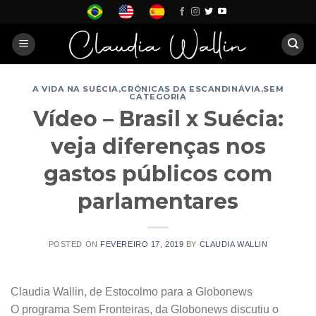
Skip
to
content
A VIDA NA SUÉCIA
,
CRÔNICAS DA ESCANDINÁVIA
,
SEM
CATEGORIA
Vídeo – Brasil x Suécia:
veja diferenças nos
gastos públicos com
parlamentares
POSTED ON
FEVEREIRO 17, 2019
BY
CLAUDIA WALLIN
Claudia Wallin, de Estocolmo para a Globonews
O programa Sem Fronteiras, da Globonews discutiu o