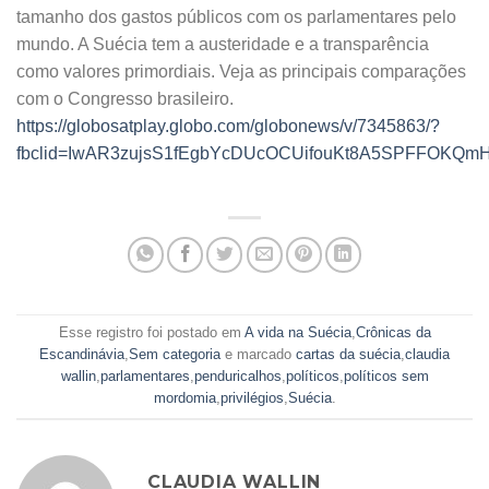
tamanho dos gastos públicos com os parlamentares pelo
mundo. A Suécia tem a austeridade e a transparência
como valores primordiais. Veja as principais comparações
com o Congresso brasileiro.
https://globosatplay.globo.com/globonews/v/7345863/?
fbclid=IwAR3zujsS1fEgbYcDUcOCUifouKt8A5SPFFOKQ
Esse registro foi postado em
A vida na Suécia
,
Crônicas da
Escandinávia
,
Sem categoria
e marcado
cartas da suécia
,
claudia
wallin
,
parlamentares
,
penduricalhos
,
políticos
,
políticos sem
mordomia
,
privilégios
,
Suécia
.
CLAUDIA WALLIN