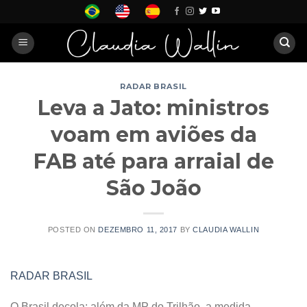
Skip
to
content
RADAR BRASIL
Leva a Jato: ministros
voam em aviões da
FAB até para arraial de
São João
POSTED ON
DEZEMBRO 11, 2017
BY
CLAUDIA WALLIN
RADAR BRASIL
O Brasil decola: além da MP do Trilhão, a medida