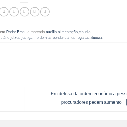
o em
Radar Brasil
e marcado
auxílio-alimentação
,
claudia
iciário
,
juízes
,
justiça
,
mordomias
,
penduricalhos
,
regalias
,
Suécia
.
Em defesa da ordem econômica pesso
procuradores pedem aumento