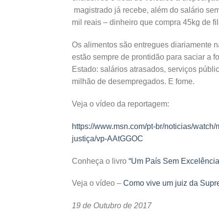
magistrado já recebe, além do salário se
mil reais – dinheiro que compra 45kg de f
Os alimentos são entregues diariamente n
estão sempre de prontidão para saciar a f
Estado: salários atrasados, serviços públ
milhão de desempregados. E fome.
Veja o vídeo da reportagem:
https://www.msn.com/pt-br/noticias/watch
justiça/vp-AAtGGOC
Conheça o livro
“Um País Sem Excelênci
Veja o vídeo –
Como vive um juiz da Supr
19 de Outubro de 2017