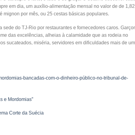
mpre em dia, um auxílio-alimentação mensal no valor de de 1,8
ilé mignon por mês, ou 25 cestas básicas populares.
a sede do TJ-Rio por restaurantes e fornecedores caros. Garço
ome das excelências, alheias à calamidade que as rodeia no
icos sucateados, miséria, servidores em dificuldades mais de um
/mordomias-bancadas-com-o-dinheiro-público-no-tribunal-de-
as e Mordomias”
ema Corte da Suécia