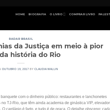
HOME
BIOGRAFIA
O LIVRO
COMPRAR LIVRO
PALES
RADAR BRASIL
ias da Justiça em meio à pior
 da história do Rio
N
OUTUBRO 19, 2017
BY
CLAUDIA WALLIN
anquete com o dinheiro público: restaurantes e lanchonetes
 no TJ-Rio, que têm ainda academia de ginástica VIP, elevado
o. O cardápio é farto, e tudo é de graça. O detalhe obsceno: cad