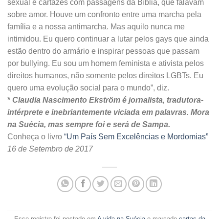
sexual e cartazes com passagens da Bíblia, que falavam
sobre amor. Houve um confronto entre uma marcha pela
família e a nossa antimarcha. Mas aquilo nunca me
intimidou. Eu quero continuar a lutar pelos gays que ainda
estão dentro do armário e inspirar pessoas que passam
por bullying. Eu sou um homem feminista e ativista pelos
direitos humanos, não somente pelos direitos LGBTs. Eu
quero uma evolução social para o mundo”, diz.
*
Claudia Nascimento Ekström é jornalista, tradutora-
intérprete e inebriantemente viciada em palavras. Mora
na Suécia, mas sempre foi e será de Sampa.
Conheça o livro
“Um País Sem Excelências e Mordomias”
16 de Setembro de 2017
Esse registro foi postado em
A vida na Suécia
e marcado
cartas da