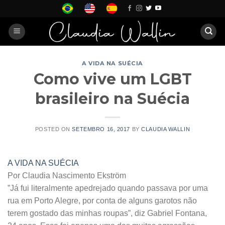
Skip
to
content
A VIDA NA SUÉCIA
Como vive um LGBT
brasileiro na Suécia
POSTED ON
SETEMBRO 16, 2017
BY
CLAUDIA WALLIN
A VIDA NA SUÉCIA
Por Claudia Nascimento Ekström
”Já fui literalmente apedrejado quando passava por uma
rua em Porto Alegre, por conta de alguns garotos não
terem gostado das minhas roupas”, diz Gabriel Fontana,