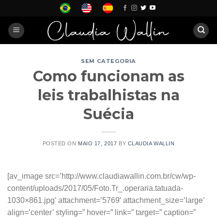
Skip
to
content
SEM CATEGORIA
Como funcionam as
leis trabalhistas na
Suécia
POSTED ON
MAIO 17, 2017
BY
CLAUDIA WALLIN
[av_image src=’http://www.claudiawallin.com.br/cw/wp-
content/uploads/2017/05/Foto.Tr_.operaria.tatuada-
1030×861.jpg’ attachment=’5769′ attachment_size=’large’
align=’center’ styling=” hover=” link=” target=” caption=”