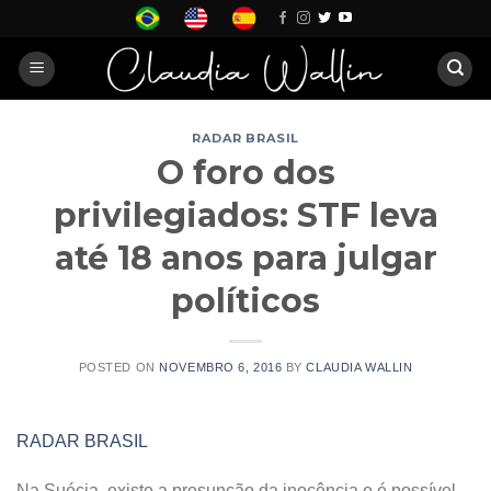
Skip
to
content
RADAR BRASIL
O foro dos
privilegiados: STF leva
até 18 anos para julgar
políticos
POSTED ON
NOVEMBRO 6, 2016
BY
CLAUDIA WALLIN
RADAR BRASIL
Na Suécia, existe a presunção da inocência e é possível