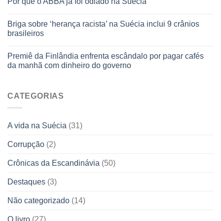
Por que o ABBA já foi odiado na Suécia
Briga sobre ‘herança racista’ na Suécia inclui 9 crânios
brasileiros
Premiê da Finlândia enfrenta escândalo por pagar cafés
da manhã com dinheiro do governo
CATEGORIAS
A vida na Suécia
(31)
Corrupção
(2)
Crônicas da Escandinávia
(50)
Destaques
(3)
Não categorizado
(14)
O livro
(27)