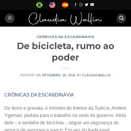
Skip
to
content
CRÔNICAS DA ESCANDINÁVIA
De bicicleta, rumo ao
poder
POSTED ON
SETEMBRO 19, 2016
BY
CLAUDIA WALLIN
CRÔNICAS DA ESCANDINÁVIA
De terno e gravata, o ministro do Interior da Suécia, Anders
Ygeman, pedala para o trabalho na sede do governo. Atrás
dele – e também de bicicleta -, segue um segurança do
serviço de segurança sueco. Em vez do tradicional