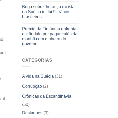
,
Briga sobre ‘herança racista’
na Suécia inclui 9 crânios
brasileiros
Premiê da Finlândia enfrenta
escândalo por pagar cafés da
manhã com dinheiro do
no
governo
 um
CATEGORIAS
A vida na Suécia
(31)
r
Corrupção
(2)
Crônicas da Escandinávia
ral
(50)
Destaques
(3)