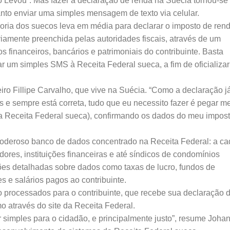
o Levou”. Mas fazer a declaração de renda na Suécia tornou-se
anto enviar uma simples mensagem de texto via celular.
oria dos suecos leva em média para declarar o imposto de rend
viamente preenchida pelas autoridades fiscais, através de um
 financeiros, bancários e patrimoniais do contribuinte. Basta
ar um simples SMS à Receita Federal sueca, a fim de oficializar
leiro Fillipe Carvalho, que vive na Suécia. “Como a declaração j
s e sempre está correta, tudo que eu necessito fazer é pegar m
(a Receita Federal sueca), confirmando os dados do meu impos
poderoso banco de dados concentrado na Receita Federal: a ca
ores, instituições financeiras e até síndicos de condomínios
ções detalhadas sobre dados como taxas de lucro, fundos de
s e salários pagos ao contribuinte.
o processados para o contribuinte, que recebe sua declaração 
o através do site da Receita Federal.
 simples para o cidadão, e principalmente justo”, resume Joha