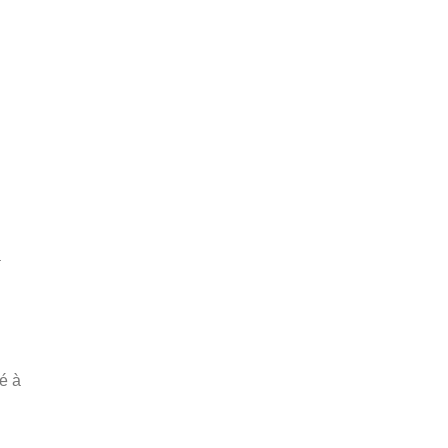
a
é à