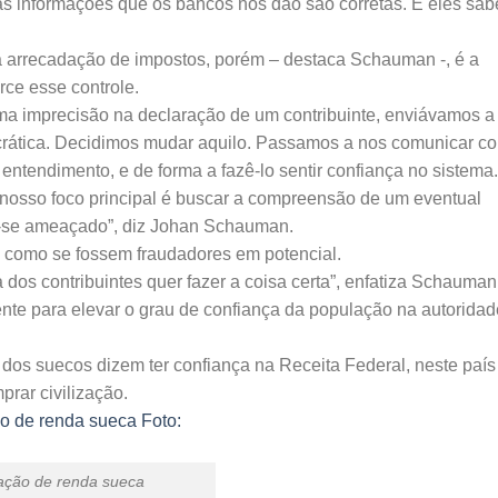
se as informações que os bancos nos dão são corretas. E eles sa
 a arrecadação de impostos, porém – destaca Schauman -, é a
rce esse controle.
a imprecisão na declaração de um contribuinte, enviávamos a
ocrática. Decidimos mudar aquilo. Passamos a nos comunicar c
entendimento, e de forma a fazê-lo sentir confiança no sistema.
 nosso foco principal é buscar a compreensão de um eventual
ir-se ameaçado”, diz Johan Schauman.
tes como se fossem fraudadores em potencial.
dos contribuintes quer fazer a coisa certa”, enfatiza Schauman
nte para elevar o grau de confiança da população na autoridad
 dos suecos dizem ter confiança na Receita Federal, neste país
rar civilização.
ração de renda sueca