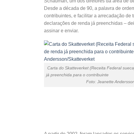
Schauman, um dos diretores da área de d
Desde a década de 90, a palavra de ordem 
contribuintes, e facilitar a arrecadação de
declarações de renda já preenchidas – deix
assinar e enviar.
Carta do Skatteverket (Receita Federal suec
já preenchida para o
Foto: Jeanette Andersson/
A partir de 2002, foram lançados os serviç