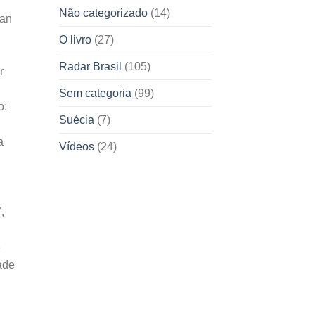
Não categorizado
(14)
han
O livro
(27)
Radar Brasil
(105)
r
Sem categoria
(99)
o:
Suécia
(7)
a
Vídeos
(24)
,
e
ade