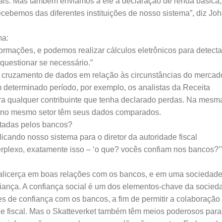
nais. Mas também enviamos a ele a declaração de renda básica,
cebemos das diferentes instituições de nosso sistema”, diz Jo
ma:
mações, e podemos realizar cálculos eletrônicos para detecta
 questionar se necessário.”
 cruzamento de dados em relação às circunstâncias do mercad
 determinado período, por exemplo, os analistas da Receita
ra qualquer contribuinte que tenha declarado perdas. Na mesm
m no mesmo setor têm seus dados comparados.
stadas pelos bancos?
icando nosso sistema para o diretor da autoridade fiscal
rplexo, exatamente isso – ‘o que? vocês confiam nos bancos?’”
 alicerça em boas relações com os bancos, e em uma sociedad
fiança. A confiança social é um dos elementos-chave da socied
s de confiança com os bancos, a fim de permitir a colaboração
de fiscal. Mas o Skatteverket também têm meios poderosos para