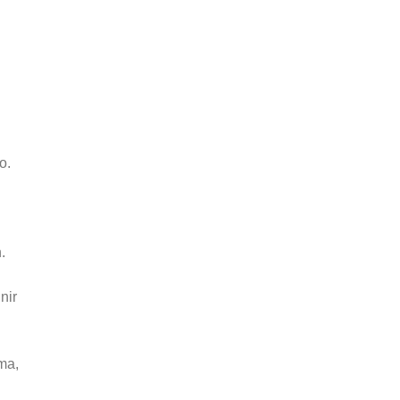
o.
.
nir
ma,