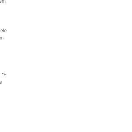
bem
 ele
om
. “E
e