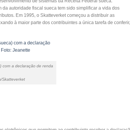
esenvolvimento de sistemas da Receita Federal sueca.
da autoridade fiscal sueca tem sido simplificar a vida dos
 tributos. Em 1995, o Skatteverket começou a distribuir as
ando à maior parte dos contribuintes a única tarefa de conferir
a) com a declaração de renda
 contribuinte
Skatteverket
os eletrônicos que permitem ao contribuinte receber a declaraç