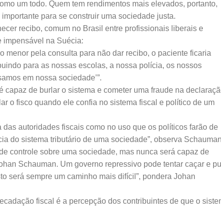
como um todo. Quem tem rendimentos mais elevados, portanto,
 importante para se construir uma sociedade justa.
ecer recibo, comum no Brasil entre profissionais liberais e
le impensável na Suécia:
 menor pela consulta para não dar recibo, o paciente ficaria
ribuindo para as nossas escolas, a nossa polícia, os nossos
cisamos em nossa sociedade’”.
 capaz de burlar o sistema e cometer uma fraude na declaraçã
r o fisco quando ele confia no sistema fiscal e político de um
a das autoridades fiscais como no uso que os políticos farão de
ncia do sistema tributário de uma sociedade”, observa Schauman
de controle sobre uma sociedade, mas nunca será capaz de
 Johan Schauman. Um governo repressivo pode tentar caçar e pu
isto será sempre um caminho mais difícil”, pondera Johan
ecadação fiscal é a percepção dos contribuintes de que o siste