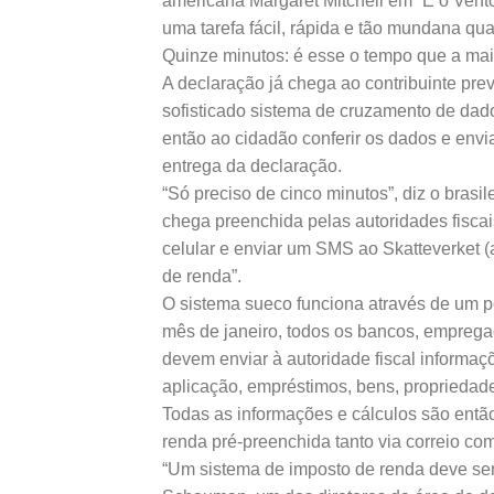
americana Margaret Mitchell em “E o Vent
uma tarefa fácil, rápida e tão mundana qu
Quinze minutos: é esse o tempo que a mai
A declaração já chega ao contribuinte pre
sofisticado sistema de cruzamento de dados
então ao cidadão conferir os dados e envi
entrega da declaração.
“Só preciso de cinco minutos”, diz o brasi
chega preenchida pelas autoridades fiscai
celular e enviar um SMS ao Skatteverket 
de renda”.
O sistema sueco funciona através de um 
mês de janeiro, todos os bancos, empregad
devem enviar à autoridade fiscal informa
aplicação, empréstimos, bens, propriedade
Todas as informações e cálculos são entã
renda pré-preenchida tanto via correio com
“Um sistema de imposto de renda deve ser