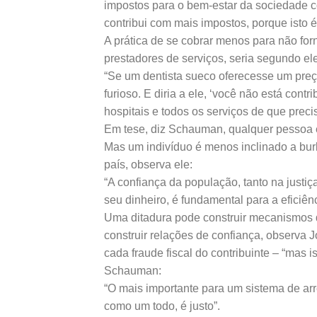
impostos para o bem-estar da sociedade 
contribui com mais impostos, porque isto é
A prática de se cobrar menos para não forn
prestadores de serviços, seria segundo e
“Se um dentista sueco oferecesse um preço
furioso. E diria a ele, ‘você não está cont
hospitais e todos os serviços de que pre
Em tese, diz Schauman, qualquer pessoa é
Mas um indivíduo é menos inclinado a burla
país, observa ele:
“A confiança da população, tanto na justiç
seu dinheiro, é fundamental para a eficiê
Uma ditadura pode construir mecanismos 
construir relações de confiança, observa
cada fraude fiscal do contribuinte – “mas 
Schauman:
“O mais importante para um sistema de arr
como um todo, é justo”.