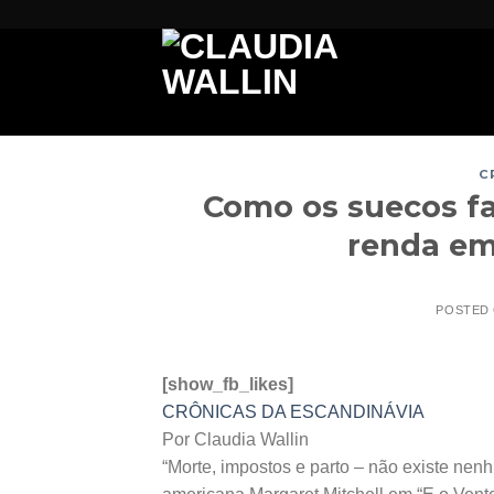
Skip
to
content
C
Como os suecos fa
renda em
POSTED
[show_fb_likes]
CRÔNICAS DA ESCANDINÁVIA
Por Claudia Wallin
“Morte, impostos e parto – não existe ne