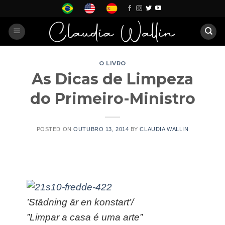
Skip
to
content
O LIVRO
As Dicas de Limpeza
do Primeiro-Ministro
POSTED ON
OUTUBRO 13, 2014
BY
CLAUDIA WALLIN
’Städning är en konstart’/
”Limpar a casa é uma arte”