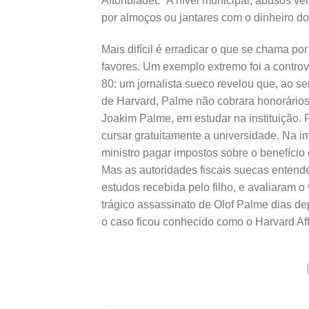
Aftonbladet. ”A nível municipal, abusos v
por almoços ou jantares com o dinheiro do
Mais difícil é erradicar o que se chama po
favores. Um exemplo extremo foi a controv
80: um jornalista sueco revelou que, ao s
de Harvard, Palme não cobrara honorários – 
Joakim Palme, em estudar na instituição.
cursar gratuitamente a universidade. Na im
ministro pagar impostos sobre o benefício
Mas as autoridades fiscais suecas entend
estudos recebida pelo filho, e avaliaram o
trágico assassinato de Olof Palme dias de
o caso ficou conhecido como o Harvard Aff