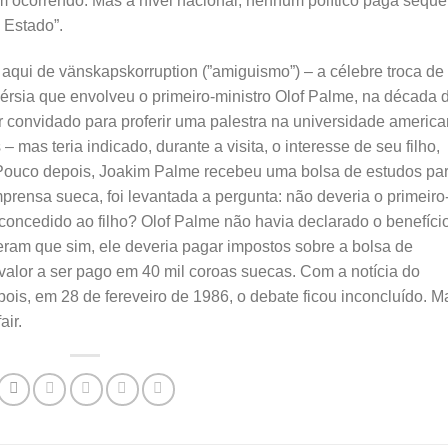
êm ocorrendo. Mas a nível nacional, nenhum político paga seque
 Estado”.
r aqui de vänskapskorruption (”amiguismo”) – a célebre troca de
érsia que envolveu o primeiro-ministro Olof Palme, na década 
er convidado para proferir uma palestra na universidade americ
mas teria indicado, durante a visita, o interesse de seu filho,
 Pouco depois, Joakim Palme recebeu uma bolsa de estudos pa
prensa sueca, foi levantada a pergunta: não deveria o primeiro
 concedido ao filho? Olof Palme não havia declarado o benefício
eram que sim, ele deveria pagar impostos sobre a bolsa de
 valor a ser pago em 40 mil coroas suecas. Com a notícia do
pois, em 28 de fereveiro de 1986, o debate ficou inconcluído. M
air.