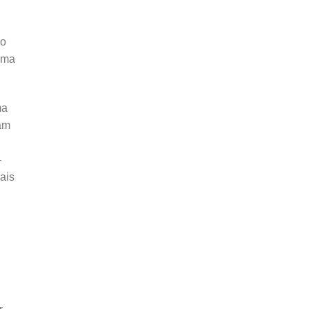
ão
uma
ma
tam
–
ais