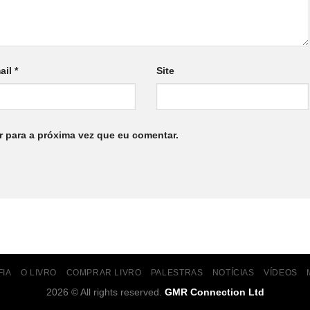
ail
*
Site
 para a próxima vez que eu comentar.
FIA
O LIVRO
COMPRAR LIVRO
PALESTRAS
NOTÍCIAS
VÍDEOS
2026 © All rights reserved.
GMR Connection Ltd