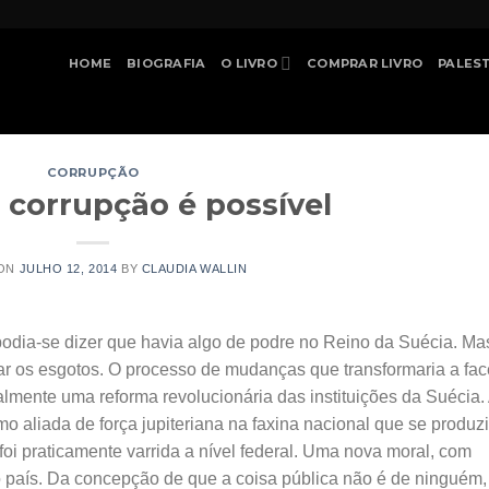
HOME
BIOGRAFIA
O LIVRO
COMPRAR LIVRO
PALES
CORRUPÇÃO
 corrupção é possível
 ON
JULHO 12, 2014
BY
CLAUDIA WALLIN
, podia-se dizer que havia algo de podre no Reino da Suécia. Ma
r os esgotos. O processo de mudanças que transformaria a fac
almente uma reforma revolucionária das instituições da Suécia.
o aliada de força jupiteriana na faxina nacional que se produzi
 foi praticamente varrida a nível federal. Uma nova moral, com
o país. Da concepção de que a coisa pública não é de ninguém,