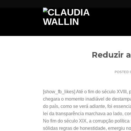
Skip
to
content
Reduzir a
POSTED
[show_fb_likes] Até o fim do século XVIII
chegara o momento inadiável de destampa
do país, como se verá adiante, foi essenci
lei da transparência marchava ao lado, com
No fim do século XIX, a corrupção política
sólidas regras de honestidade, emergiu n