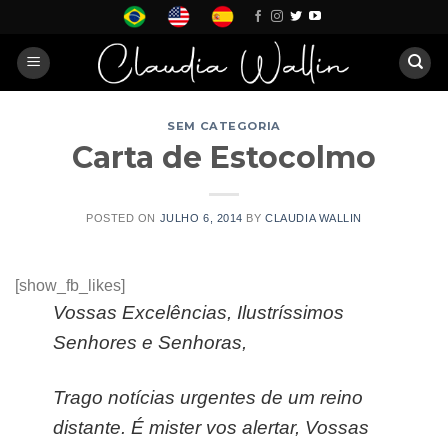
Skip
to
content
SEM CATEGORIA
Carta de Estocolmo
POSTED ON
JULHO 6, 2014
BY
CLAUDIA WALLIN
[show_fb_likes]
Vossas Excelências, Ilustríssimos
Senhores e Senhoras,
Trago notícias urgentes de um reino
distante. É mister vos alertar, Vossas