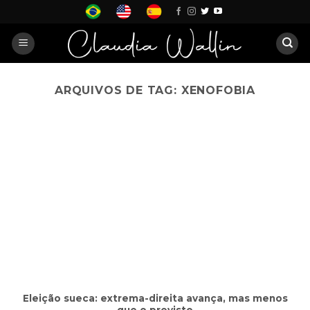
Skip
to
content
ARQUIVOS DE TAG:
XENOFOBIA
Eleição sueca: extrema-direita avança, mas menos
que o previsto