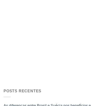
POSTS RECENTES
As diferenças entre Brasil e Suécia nos benefícios e