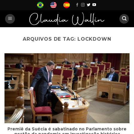
Skip
to
content
ARQUIVOS DE TAG:
LOCKDOWN
Premiê da Suécia é sabatinado no Parlamento sobre
gestão da pandemia em investigação histórica