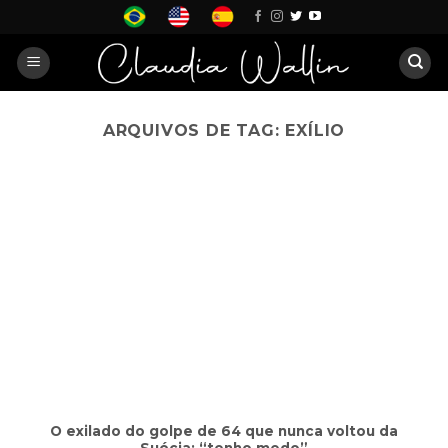
Skip
to
content
ARQUIVOS DE TAG:
EXÍLIO
O exilado do golpe de 64 que nunca voltou da
Suécia: “tenho medo”